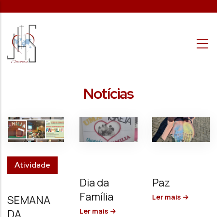
Passar para o conteúdo principal
Notícias
Atividade
Dia da
Paz
Família
Ler mais
SEMANA
Ler mais
DA