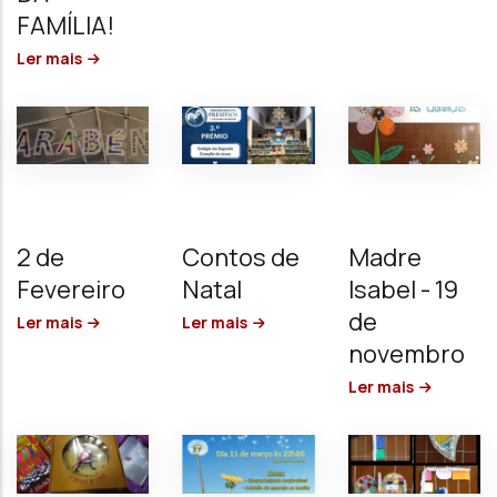
FAMÍLIA!
Ler mais
2 de
Contos de
Madre
Fevereiro
Natal
Isabel - 19
de
Ler mais
Ler mais
novembro
Ler mais