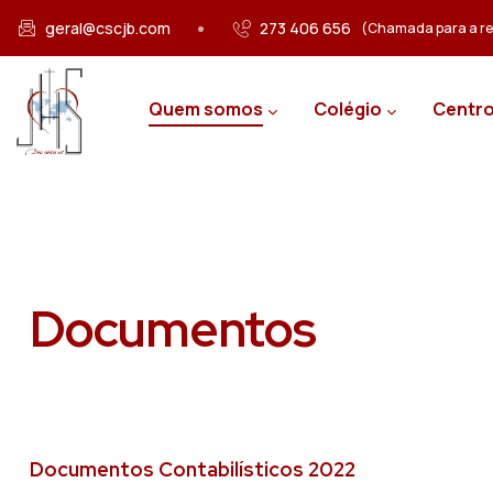
Passar para o conteúdo principal
geral@cscjb.com
273 406 656
(Chamada para a red
Main navigation
Quem somos
Colégio
Centro
Documentos
Documentos Contabilísticos 2022