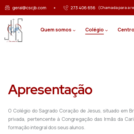
Passar para o conteúdo principal
geral@cscjb.com
273 406 656
(Chamada para a red
Main navigation
Quem somos
Colégio
Centro
Apresentação
O Colégio do Sagrado Coração de Jesus, situado em Bra
privada, pertencente à Congregação das Irmãs da Car
formação integral dos seus alunos.