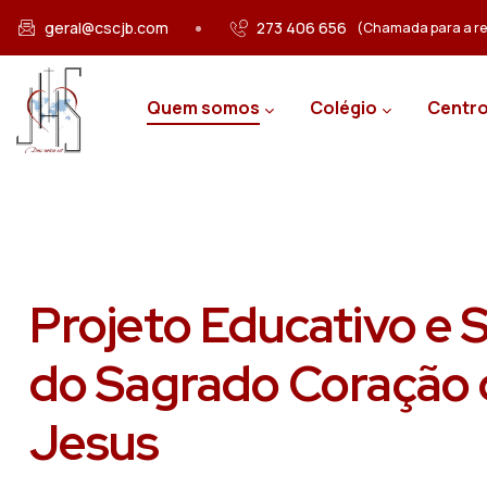
Passar para o conteúdo principal
geral@cscjb.com
273 406 656
(Chamada para a red
Main navigation
Quem somos
Colégio
Centro
Projeto Educativo e S
do Sagrado Coração 
Jesus