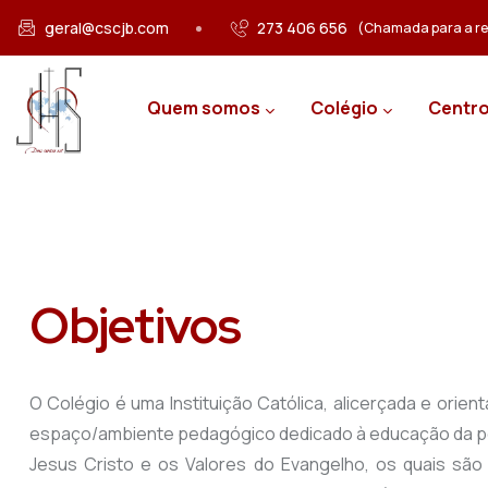
Passar para o conteúdo principal
geral@cscjb.com
273 406 656
(Chamada para a red
Main navigation
Quem somos
Colégio
Centro
Objetivos
O Colégio é uma Instituição Católica, alicerçada e orie
espaço/ambiente pedagógico dedicado à educação da p
Jesus Cristo e os Valores do Evangelho, os quais são 