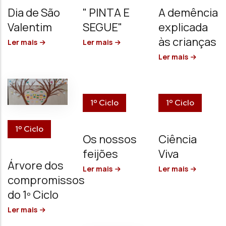
Dia de São
" PINTA E
A demência
Valentim
SEGUE"
explicada
às crianças
Ler mais
Ler mais
Ler mais
1º Ciclo
1º Ciclo
1º Ciclo
Os nossos
Ciência
feijões
Viva
Árvore dos
Ler mais
Ler mais
compromissos
do 1º Ciclo
Ler mais