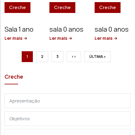
Creche
Creche
Creche
Sala 1 ano
sala 0 anos
sala 0 anos
Ler mais
Ler mais
Ler mais
PÁGINA ATUAL
PAGE
PAGE
PRÓXIMA PÁGINA
ÚLTIMA PÁGINA
1
2
3
››
ÚLTIMA »
Creche
Apresentação
Objetivos