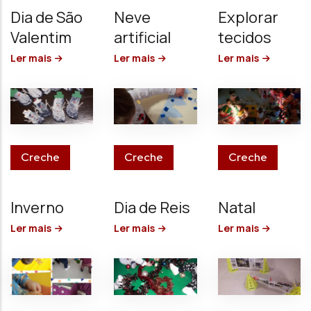
Dia de São
Neve
Explorar
Valentim
artificial
tecidos
Ler mais
Ler mais
Ler mais
Creche
Creche
Creche
Inverno
Dia de Reis
Natal
Ler mais
Ler mais
Ler mais