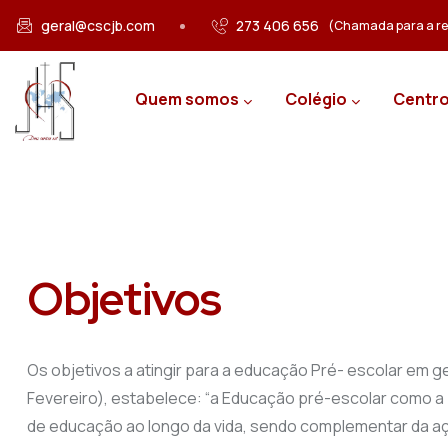
Passar para o conteúdo principal
geral@cscjb.com
273 406 656
(Chamada para a red
Main navigation
Quem somos
Colégio
Centro
Objetivos
Os objetivos a atingir para a educação Pré- escolar em ge
Fevereiro), estabelece: “a Educação pré-escolar como a
de educação ao longo da vida, sendo complementar da açã